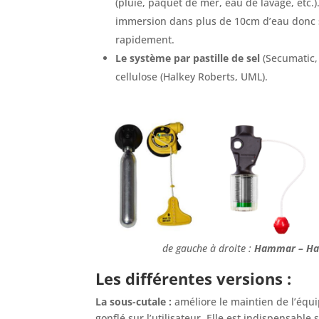
(pluie, paquet de mer, eau de lavage, etc.)
immersion dans plus de 10cm d’eau donc
rapidement.
Le système par pastille de sel
(Secumatic,
cellulose (Halkey Roberts, UML).
de gauche à droite :
Hammar – Hal
Les différentes versions :
La sous-cutale :
améliore le maintien de l’éq
gonflé sur l’utilisateur. Elle est indispensable s