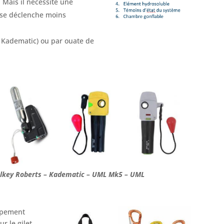
. Mais il nécessite une
 se déclenche moins
 Kadematic) ou par ouate de
key Roberts – Kadematic – UML Mk5 – UML
uipement
ur le gilet