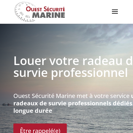
Louer votre radeau 
survie professionnel
Ouest Sécurité Marine met à votre service
u
radeaux de survie professionnels dédiés 
longue durée
Être rappelé(e)