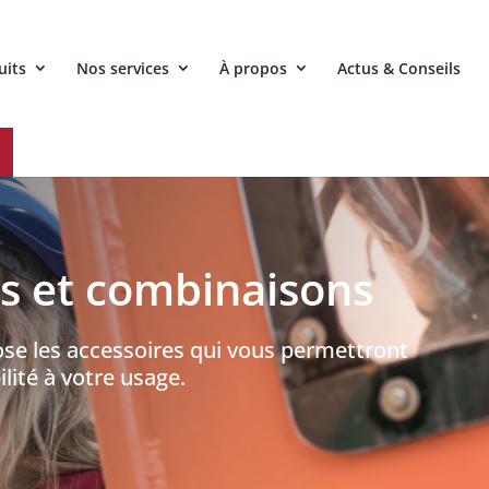
uits
Nos services
À propos
Actus & Conseils
ts et combinaisons
se les accessoires qui vous permettront
lité à votre usage.