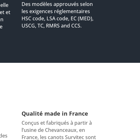
Des modèles approuvés selon
elle
les exigences réglementaires
t et
HSC code, LSA code, EC (MED),
un
USCG, TC, RMRS and CCS.
de
Qualité made in France
Conçus et fabriqués à partir à
l’usine de Chevanceaux, en
 des
France, les canots Survitec sont