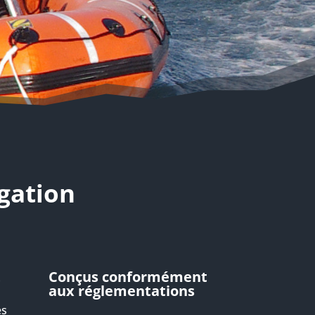
igation
t
Conçus conformément
aux réglementations
es