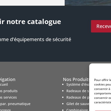
ir notre catalogue
Recevo
mme d’équipements de sécurité
igation
Nos Produits
Pour offrir 
cueil
Système d'évacuation mar
cookies pou
consentir à
s produits
Radeaux de survie
comportemen
s services
Radeaux de plaisance
consentir o
caractéristi
par. pneumatique
Gilet de sauvetage
propos
Combinaison de survie