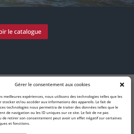
ir le catalogue
Gérer le consentement aux cookies
Contactez-nous
les meilleures expériences, nous utilisons des technologies telles que les
itime
r stocker et/ou accéder aux informations des appareils. Le fait de
Rue de Bruxelles,
 ces technologies nous permettra de traiter des données telles que le
44210 Pornic
t de navigation ou les ID uniques sur ce site. Le fait de ne pas
info@ouestsecuritemarine.com
u de retirer son consentement peut avoir un effet négatif sur certaines
ques et fonctions.
02.40.82.40.40