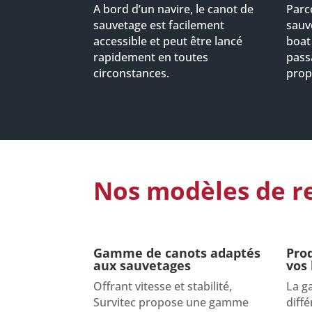
A bord d’un navire, le canot de
Parce
sauvetage est facilement
sauv
accessible et peut être lancé
boat 
rapidement en toutes
pass
circonstances.
prop
Nos modèles de r
Gamme de canots adaptés
Pro
aux sauvetages
vos
Offrant vitesse et stabilité,
La 
Survitec propose une gamme
diffé