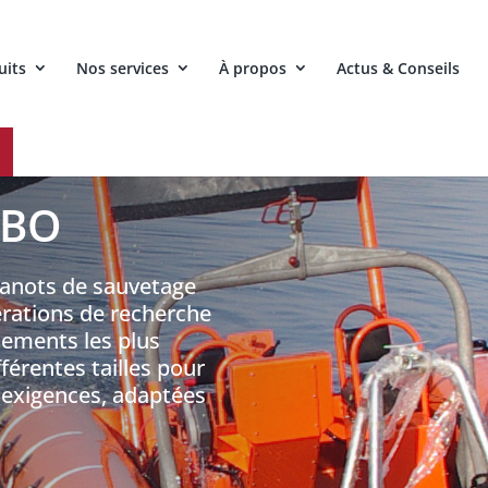
uits
Nos services
À propos
Actus & Conseils
IBO
anots de sauvetage
rations de recherche
nements les plus
férentes tailles pour
 exigences, adaptées