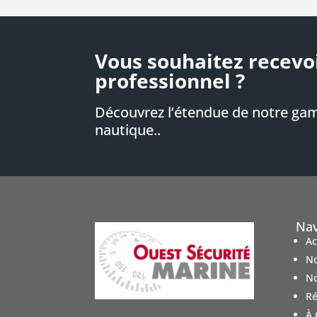
Vous souhaitez recevo
professionnel ?
Découvrez l’étendue de notre ga
nautique..
Nav
Ac
No
No
Ré
À 