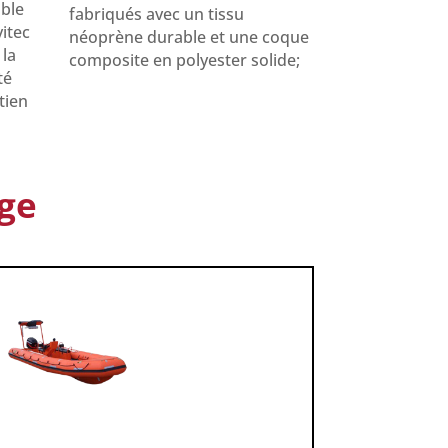
ible
fabriqués avec un tissu
vitec
néoprène durable et une coque
 la
composite en polyester solide;
té
tien
ge